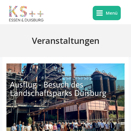
Zum
Inhalt
Menü
springen
Veranstaltungen
Ausflug
zum
Landschaftspark
Duisburg