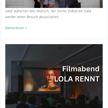
Viele äußerten den Wunsch, der Zeche Zollverein bald
wieder einen Besuch abzustatten.
Weiterlesen »
Filmabend
“Lola
rennt”