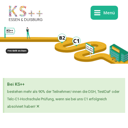
Zum
Inhalt
Menü
springen
Preistabelle anschauen
Bei KS++
bestehen mehr als 90% der Teilnehmer/-innen die DSH, TestDaF oder
Telc-C1-Hochschule Prüfung, wenn sie bei uns C1 erfolgreich
×
absolviert haben!