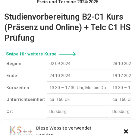
Preis und Termine 2024/2025
Studienvorbereitung B2-C1 Kurs
(Präsenz und Online) + Telc C1 HS
Prüfung
Swipe für weitere Kurse
Beginn
02.09.2024
28.10.2024
Ende
24.10.2024
19.12.2024
Kurszeiten
13:30 – 17:30 Uhr, Mo. bis Do.
13:30 – 17:
Unterrichtseinheit
ca. 160 UE
ca. 160 UE
Ort
Duisburg
Duisburg
Preis
859€
859€
Diese Website verwendet